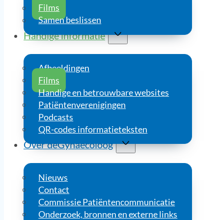
Films
Samen beslissen
Handige informatie
Afbeeldingen
Films
Handige en betrouwbare websites
Patiëntenverenigingen
Podcasts
QR-codes informatieteksten
Over deGynaecoloog
Nieuws
Contact
Commissie Patiëntencommunicatie
Onderzoek, bronnen en externe links