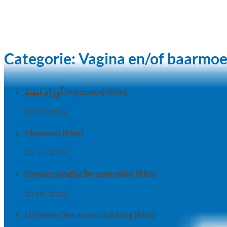
Categorie:
Vagina en/of baarmo
أورام ليفية (myomen) (film)
27-07-2026
Myomen (film)
26-11-2025
Gynaecologische operaties (film)
20-05-2022
Urineverlies en verzakking (film)