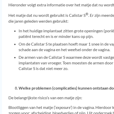
Hieronder volgt extra informatie over het matje dat nu wordt
®
Het matje dat nu wordt gebruikt is Calistar S
. Er zijn meerd
die jaren geleden werden gebruikt:
In het huidige implantaat zitten grote openingen (pori
patiënt terecht en is er minder kans op pijn.
Om de Calistar S te plaatsen hoeft maar 1 snee in de 
schade aan de vagina en het weefsel onder de vagina.
De armen van de Calistar S waarmee deze wordt vastgem
implantaten van vroeger. Toen moesten de armen door 
Calistar S is dat niet meer zo.
Welke problemen (complicaties) kunnen ontstaan door
De belangrijkste risico’s van een matje zijn:
Blootliggen van het matje (‘
exposure
’) in de vagina. Hierdoor
zorgen voor: afscheiding, bloedverlies of pijn. Uit onderzoek 