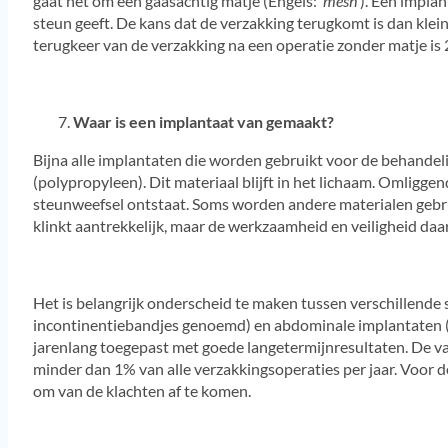
gaat het om een gaasachtig matje (Engels:
‘mesh’
). Een implan
steun geeft. De kans dat de verzakking terugkomt is dan klei
terugkeer van de verzakking na een operatie zonder matje i
Waar is een implantaat van gemaakt?
Bijna alle implantaten die worden gebruikt voor de behandel
(polypropyleen). Dit materiaal blijft in het lichaam. Omligg
steunweefsel ontstaat. Soms worden andere materialen gebrui
klinkt aantrekkelijk, maar de werkzaamheid en veiligheid daa
Het is belangrijk onderscheid te maken tussen verschillende 
incontinentiebandjes genoemd) en abdominale implantaten (ge
jarenlang toegepast met goede langetermijnresultaten. De vag
minder dan 1% van alle verzakkingsoperaties per jaar. Voor d
om van de klachten af te komen.