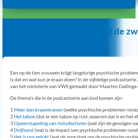
Psychische problemen rond de zw
Een op de tien vrouwen krijgt langdurige psychische problem
is dat en wat kun je eraan doen? In de vijfdelige podcastserie
van het ministerie van VWS gemaakt door Maarten Dallinga en
De thema’s die in de podcastserie aan bod komen zijn:
1
Meer dan kraamtranen
(welke psychische problemen rondom
2
Het taboe
(dat er een taboe op rust, waarom dat is en het e
3
Opeenstapeling van risicofactoren
(wat zijn de gevolgen v
4
Drijfzand
(wat is de impact van psychische problemen rondo
5
Het is ons gelukt
(wat de zorg doet om de psychische probl