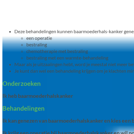
Deze behandelingen kunnen baarmoederhals-kanker gene
een operatie
bestraling
chemotherapie met bestraling
bestraling met een warmte-behandeling
Maar als je uitzaaiingen hebt, word je meestal niet meer bet
Je kunt dan wel een behandeling krijgen om je klachten min
Onderzoeken
Ik heb baarmoederhalskanker
Behandelingen
Ik kan genezen van baarmoederhalskanker en kies een 
Ik krijg een operatie bij baarmoederhalskanker en wil n