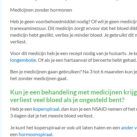
Medicijnen zonder hormonen
Heb je geen voorbehoedmiddel nodig? Of wil je geen medici
tranexaminezuur. Dit medicijn zorgt ervoor dat het bloed dikk
medicijn hebt geslikt, verlies je minder bloed. Je gebruikt dit
verliest.
Voor dit medicijn heb je een recept nodig van je huisarts. Je kr
longembolie
. Of als je een hartaanval of beroerte hebt gehad
Ben je medicijnen gaan gebruiken? Na 3 tot 6 maanden kun j
het zonder medicijnen gaat.
Kun je een behandeling met medicijnen krijge
verliest veel bloed als je ongesteld bent?
Heb je een
koperspiraal
, dan kun je een NSAID nemen of het 
3 dagen dat je het meeste bloed verliest.
Je kunt het koperspiraal er ook uit laten halen en een
ander 
een
hormoonspiraal
.