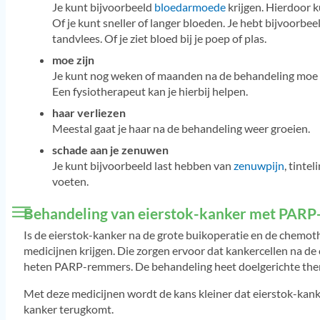
Je kunt bijvoorbeeld
bloedarmoede
krijgen. Hierdoor k
Of je kunt sneller of langer bloeden. Je hebt bijvoorb
tandvlees. Of je ziet bloed bij je poep of plas.
moe zijn
Je kunt nog weken of maanden na de behandeling moe b
Een fysiotherapeut kan je hierbij helpen.
haar verliezen
Meestal gaat je haar na de behandeling weer groeien.
schade aan je zenuwen
Je kunt bijvoorbeeld last hebben van
zenuwpijn
, tinte
voeten.
Behandeling van eierstok-kanker met PAR
Is de eierstok-kanker na de grote buikoperatie en de chemot
medicijnen krijgen. Die zorgen ervoor dat kankercellen na d
heten PARP-remmers. De behandeling heet doelgerichte the
Met deze medicijnen wordt de kans kleiner dat eierstok-kank
kanker terugkomt.