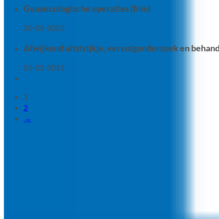
Gynaecologische operaties (film)
20-05-2022
Afwijkend uitstrijkje, vervolgonderzoek en behande
02-02-2021
1
2
→