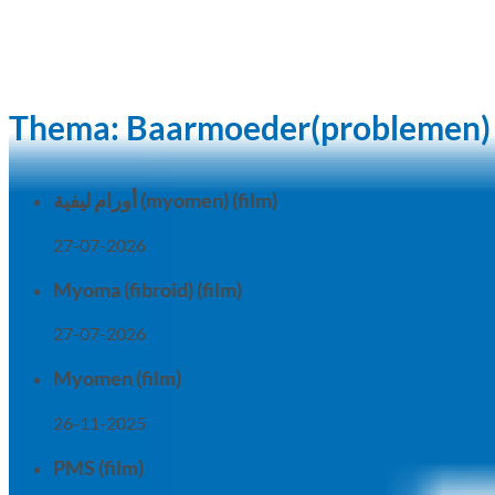
Thema:
Baarmoeder(problemen)
أورام ليفية (myomen) (film)
27-07-2026
Myoma (fibroid) (film)
27-07-2026
Myomen (film)
26-11-2025
PMS (film)