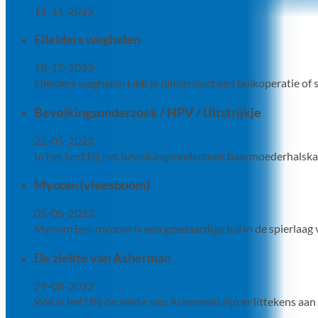
11-11-2025
Eileiders weghalen
18-12-2023
Eileiders weghalen Heb je binnenkort een buikoperatie of st
Bevolkingsonderzoek / HPV / Uitstrijkje
22-05-2023
In het kort Bij het bevolkingsonderzoek baarmoederhalskan
Myoom (vleesboom)
05-05-2023
Myoom Een myoom is een goedaardige bal in de spierlaa
De ziekte van Asherman
29-08-2022
Wat is het? Bij de ziekte van Asherman zijn er littekens a