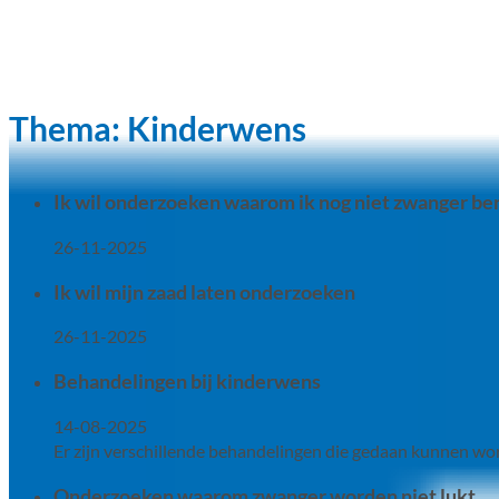
Thema:
Kinderwens
Ik wil onderzoeken waarom ik nog niet zwanger be
26-11-2025
Ik wil mijn zaad laten onderzoeken
26-11-2025
Behandelingen bij kinderwens
14-08-2025
Er zijn verschillende behandelingen die gedaan kunnen w
Onderzoeken waarom zwanger worden niet lukt