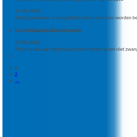
11-08-2020
Als bij jou kanker is vastgesteld, kun je daarvoor worden
Vruchtbaarheidsonderzoek
20-09-2019
Als je na een jaar regelmatig onbeschermd vrijen niet zwa
1
2
→