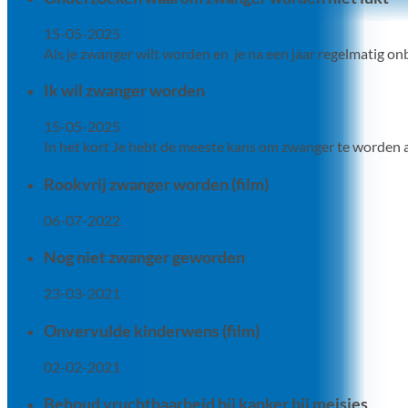
15-05-2025
Als je zwanger wilt worden en je na een jaar regelmatig o
Ik wil zwanger worden
15-05-2025
In het kort Je hebt de meeste kans om zwanger te worden als
Rookvrij zwanger worden (film)
06-07-2022
Nog niet zwanger geworden
23-03-2021
Onvervulde kinderwens (film)
02-02-2021
Behoud vruchtbaarheid bij kanker bij meisjes