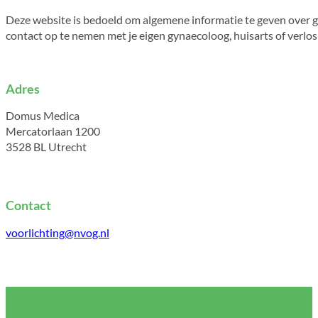
Deze website is bedoeld om algemene informatie te geven over g
contact op te nemen met je eigen gynaecoloog, huisarts of verlo
Adres
Domus Medica
Mercatorlaan 1200
3528 BL Utrecht
Contact
voorlichting@nvog.nl