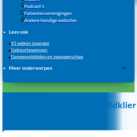
Podcast's
Patientenverenigingen
Andere handige websites
Lees ook
41 weken zwanger
Geboortewensen
Geneesmiddelen en zwangerschap
Meer onderwerpen
Groeiecho
Ik ga bevallen van een tweeling
Je baby voelen bewegen
Leefstijl en zwangerschap
Te langzaam werkende schildklie
Ontstaan zwangerschap
Onvoldoende groei van de baby
Prenatale screening
Te langzaam werkende schildklier en zwangerschap
Te snel werkende schildklier en zwangerschap