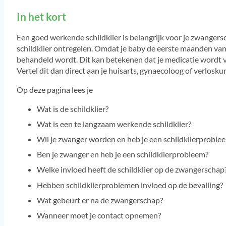
Tweelingzwangerschap met dik tussenschot
In het kort
Tweelingzwangerschap met dun tussenschot
Vaccinatie en zwanger
Een goed werkende schildklier is belangrijk voor je zwangersc
Voorbij de uitgerekende datum en nog niet bevallen
schildklier ontregelen. Omdat je baby de eerste maanden van 
Zwanger
behandeld wordt. Dit kan betekenen dat je medicatie wordt v
Zwanger en bevallen
Vertel dit dan direct aan je huisarts, gynaecoloog of verlosku
Zwanger en de GBS bacterie
Zwanger van een tweeling
Op deze pagina lees je
Zwangerschap en medicijnen tegen angst en depressie
(SSRI)
Wat is de schildklier?
Zwangerschapsbeëindiging bij een gewenste baby
Wat is een te langzaam werkende schildklier?
Wil je zwanger worden en heb je een schildklierproble
Ben je zwanger en heb je een schildklierprobleem?
Welke invloed heeft de schildklier op de zwangerschap
Hebben schildklierproblemen invloed op de bevalling?
Wat gebeurt er na de zwangerschap?
Wanneer moet je contact opnemen?