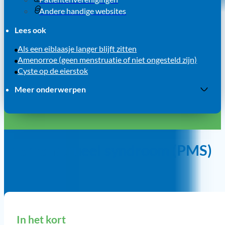
Andere handige websites
Lees ook
Als een eiblaasje langer blijft zitten
Amenorroe (geen menstruatie of niet ongesteld zijn)
Cyste op de eierstok
Meer onderwerpen
Dysmenorroe (pijn tijdens je menstruatie of
ongesteldheid)
Endometriose
Endometriose bij meisjes
Premenstrueel syndroom (PMS)
Ik heb endometriose en ik wil een behandeling kiezen
Ik zoek een endometriose expertisecentrum in
Nederland
Menstruatie
Myoom (vleesboom)
Ongesteld en veel bloedverlies
In het kort
Ongesteld zijn (menstruatie)