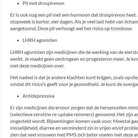
Pil met drospirenon
Er is ook nog een pil met een hormoon dat drospirenon heet. 
stopweek is korter, vier dagen. Als je veel last hebt van li
aangetoond. Deze pil verhoogt wel het risico op trombose.
LHRH agonisten
LHRH agonisten zijn medicijnen die de werking van de eiers
werkt. Je maakt geen oestrogeen en progesteron meer. Je komt t
met deze medicijnen over.
Het nadeel is dat je andere klachten kunt krijgen, zoals opvl
omdat dit risico’s geeft voor je gezondheid. Je kunt de ove
Antidepressiva
Er zijn medicijnen die ervoor zorgen dat de hersencellen mi
(selectieve serotine re-uptake remmers) genoemd. Het zijn ant
ongesteld wordt. Bijwerkingen komen vaak voor. Meestal gaa
misselijkheid, diarree en verminderd zin in vrijen en/of pro
zien dat veel vrouwen met PMS zich beter voelen met deze an