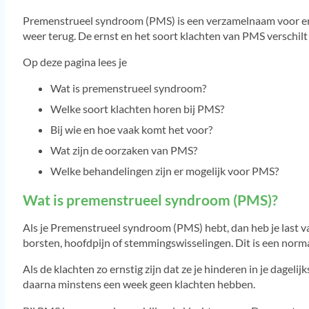
Onregelmatige menstruatie (onregelmatig ongesteld)
Premenstrueel syndroom (PMS) is een verzamelnaam voor erns
Ovariumcysten
weer terug. De ernst en het soort klachten van PMS verschilt
PCOS (Polycysteus Ovarium Syndroom)
Premenstrueel syndroom (PMS)
Op deze pagina lees je
Wat is premenstrueel syndroom?
Welke soort klachten horen bij PMS?
Bij wie en hoe vaak komt het voor?
Wat zijn de oorzaken van PMS?
Welke behandelingen zijn er mogelijk voor PMS?
Wat is premenstrueel syndroom (PMS)?
Als je Premenstrueel syndroom (PMS) hebt, dan heb je last va
borsten, hoofdpijn of stemmingswisselingen. Dit is een norma
Als de klachten zo ernstig zijn dat ze je hinderen in je dage
daarna minstens een week geen klachten hebben.